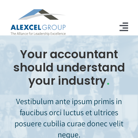
Skip
to
content
Tog
Nav
Your accountant
Home
should understand
Alexcel Members
your industry
.
About
Door Opening Initiative
Vestibulum ante ipsum primis in
faucibus orci luctus et ultrices
Contact
posuere cubilia curae donec velit
neque.